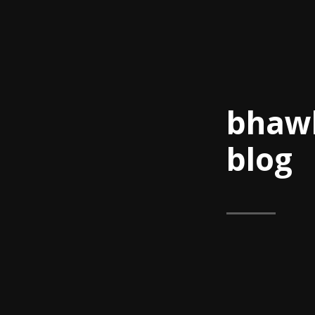
bhawk
blog