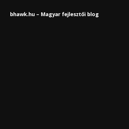
bhawk.hu – Magyar fejlesztői blog