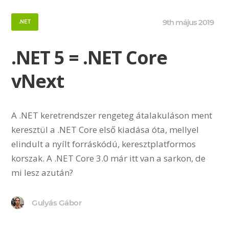
9th május 2019
.NET
.NET 5 = .NET Core
vNext
A .NET keretrendszer rengeteg átalakuláson ment
keresztül a .NET Core első kiadása óta, mellyel
elindult a nyílt forráskódú, keresztplatformos
korszak. A .NET Core 3.0 már itt van a sarkon, de
mi lesz azután?
Gulyás Gábor