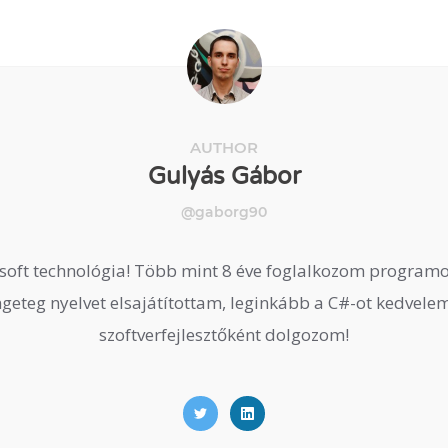
AUTHOR
Gulyás Gábor
@gaborg90
oft technológia! Több mint 8 éve foglalkozom programozá
geteg nyelvet elsajátítottam, leginkább a C#-ot kedvelem
szoftverfejlesztőként dolgozom!